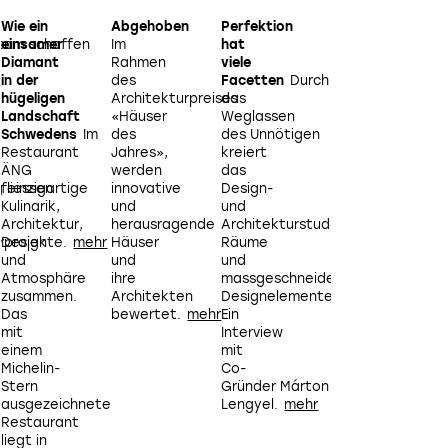
Wie ein
Abgehoben
Perfektion
Struktur
sam schaffen
einsamer
Im
hat
in der
Diamant
Rahmen
viele
Landschaft
Das
in der
des
Facetten
Durch
Einfamilienhaus
hügeligen
Architekturpreises
das
ist
Landschaft
«Häuser
Weglassen
nach
Schwedens
Im
des
des Unnötigen
wie vor
v
Restaurant
Jahres»,
kreiert
ein von
ÄNG
werden
das
vielen
 einzigartige
fliessen
innovative
Design-
Menschen
Die Shelves aus leuchtblauem Plexiglas lassen sich völlig f
Kulinarik,
und
und
gehegter
ermöglicht eine spontane Neugestaltung des Ladenlayout
Architektur,
herausragende
Architekturstudio «URBA» minima
Traum.
e
Accessoire gerade im Fokus steht.
Bild: M
rprojekte.
Design
Häuser
Räume
Auch
und
und
und
die 12.
I
Atmosphäre
ihre
massgeschneiderte
Austragung
zusammen.
Architekten
Designelemente.
des
P
Das
bewertet.
Ein
von
mit
Interview
Callwey
einem
mit
ausgelobten
Michelin-
Co-
Architekturpreis
i
Stern
Gründer Márton
HÄUSER
Z
ausgezeichnete
Lengyel.
DES
Restaurant
JAHRES
liegt in
hält