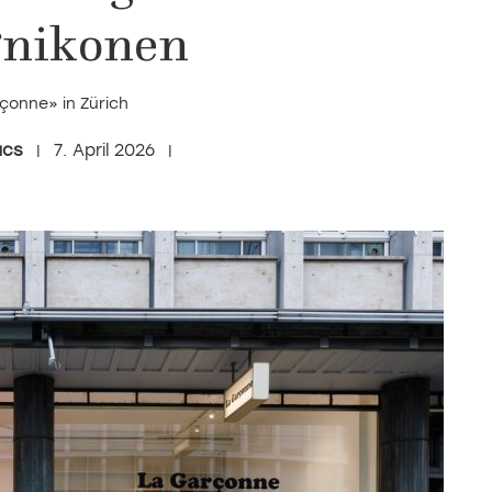
gnikonen
çonne» in Zürich
ács
7. April 2026