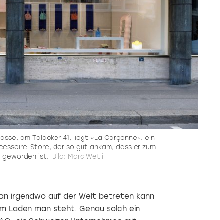
asse, am Talacker 41, liegt «La Garçonne»: ein
cessoire-Store, der so gut ankam, dass er zum
 geworden ist.
Bild: Marc Wetli
an irgendwo auf der Welt betreten kann
em Laden man steht. Genau solch ein