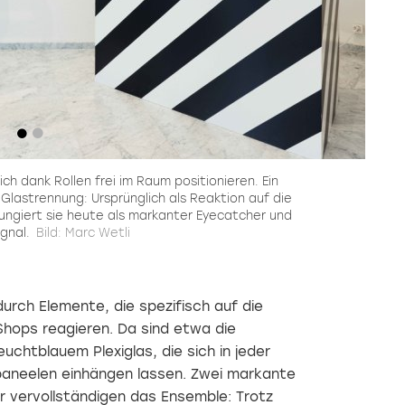
Struktur
«Eklektischer
Gegensätze
in der
Minimalismus»
vereint
Gemein
Landschaft
Das
Das
Michelle
Einfamilienhaus
Zürcher
Reichmuth
ist
Architekturbüro
und
nach
NOE9
Maximilian
wie vor
vereint
Vollmann
ein von
Architektur
von
vielen
und
Atelier
Menschen
Innenarchitektur
Achtundzwanzig
ch dank Rollen frei im Raum positionieren. Ein
gehegter
auf
und
Glastrennung: Ursprünglich als Reaktion auf die
Traum.
einzigartige
durchdachte
ungiert sie heute als markanter Eyecatcher und
Auch
Weise.
Innenarchitektu
ignal.
Bild: Marc Wetli
die 12.
Ihr
Austragung
neuestes
des
Projekt:
von
Das
Callwey
Restaurant
urch Elemente, die spezifisch auf die
ausgelobten
Granò
hops reagieren. Da sind etwa die
Architekturpreises
in
HÄUSER
Zürich.
chtblauem Plexiglas, die sich in jeder
DES
aneelen einhängen lassen. Zwei markante
JAHRES
r vervollständigen das Ensemble: Trotz
hält