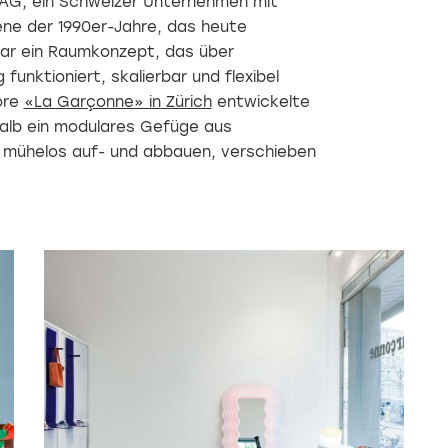
AG, ein Schweizer Unternehmen mit
ene der 1990er-Jahre, das heute
war ein Raumkonzept, das über
funktioniert, skalierbar und flexibel
ore
«La Garçonne» in Zürich
entwickelte
lb ein modulares Gefüge aus
h mühelos auf- und abbauen, verschieben