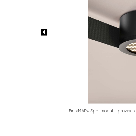
 für
Ein «MAP» Spotmodul – präzises L