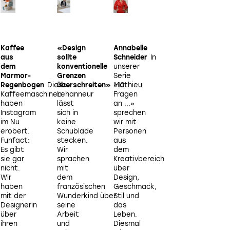
Kaffee
«Design
Annabelle
Orientierung
aus
sollte
Schneider
In
und
dem
konventionelle
unserer
Kommunikation
Marmor-
Grenzen
Serie
im
Regenbogen
Diese
überschreiten»
«10
Mathieu
Raum
Kaffeemaschinen
Lehanneur
Fragen
Das
haben
lässt
an ...»
österreichische
Instagram
sich in
sprechen
Atelier
I
im Nu
keine
wir mit
Andrea
erobert.
Schublade
Personen
Gassner
Funfact:
stecken.
aus
entwickelt
Es gibt
Wir
dem
multisensorische
sie gar
sprachen
Kreativbereich
Leitsysteme,
nicht.
mit
über
die die
Wir
dem
Design,
Umgebung
haben
französischen
Geschmack,
auf
g
«MAP» in unterschiedlichen Farbvarianten – vielseitig kombi
mit der
Wunderkind über
Stil und
intuitive
Raumkonzepte.
Bild: Lodes
Designerin
seine
das
Weise
über
Arbeit
Leben.
begreifbar
ihren
und
Diesmal
machen.