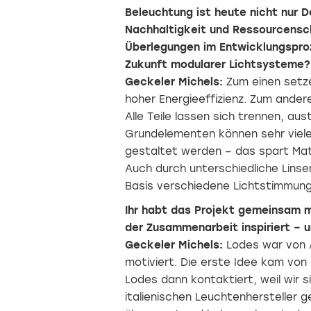
Beleuchtung ist heute nicht nur 
Nachhaltigkeit und Ressourcensch
Überlegungen im Entwicklungspro
Zukunft modularer Lichtsysteme?
Geckeler Michels:
Zum einen setze
hoher Energieeffizienz. Zum ande
Alle Teile lassen sich trennen, au
Grundelementen können sehr viele
gestaltet werden – das spart Mat
Auch durch unterschiedliche Linse
Basis verschiedene Lichtstimmun
Ihr habt das Projekt gemeinsam m
der Zusammenarbeit inspiriert – 
Geckeler Michels:
Lodes war von A
motiviert. Die erste Idee kam von 
Umarmung
der
Lodes dann kontaktiert, weil wir 
Generationen
italienischen Leuchtenhersteller 
saniert