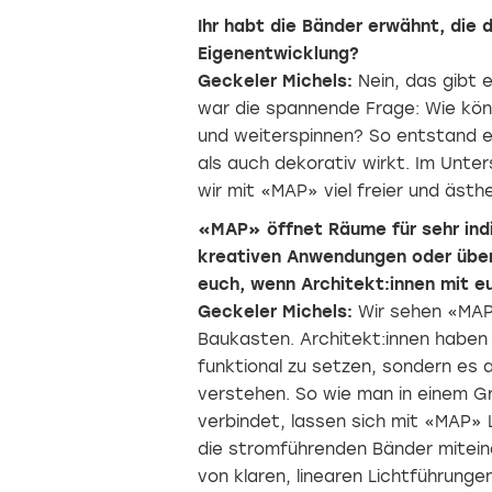
Ihr habt die Bänder erwähnt, die d
Eigenentwicklung?
Geckeler Michels:
Nein, das gibt 
war die spannende Frage: Wie könn
und weiterspinnen? So entstand e
als auch dekorativ wirkt. Im Unte
wir mit «MAP» viel freier und ästh
«MAP» öffnet Räume für sehr indi
kreativen Anwendungen oder über
euch, wenn Architekt:innen mit 
Geckeler Michels:
Wir sehen «MAP»
Baukasten. Architekt:innen haben d
funktional zu setzen, sondern es 
verstehen. So wie man in einem Gr
verbindet, lassen sich mit «MAP» L
die stromführenden Bänder mitein
von klaren, linearen Lichtführunge