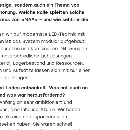
mit
Dabei
Design, sondern auch ein Thema von
Spacial
arbeitet
Designerin
es an
onung. Welche Rolle spielten solche
Annabelle
der
zess von «MAP» – und wie seht ihr die
Schneider.
Schnittstelle
zwischen
Raum,
n wir auf modernste LED-Technik mit
Kommunikation
ren ist das System modular aufgebaut:
und
stauschen und kombinieren. Mit wenigen
Gestaltung.
 unterschiedliche Lichtlösungen
erial, Lagerbestand und Ressourcen.
n und Aufsätze lassen sich mit nur einer
gen erzeugen.
it Lodes entwickelt. Was hat euch an
und was war herausfordernd?
nfang an sehr ambitioniert und
uns, eine Inhouse-Studie. Wir haben
Von
Nebelkunst
Wenn
Mallorca
der
in
Architekt:innen
revisited
Wie ic
sie als einen der spannendsten
Behutsam
Tastatur
Paris
Ins
Stühle
im Iberostar
gesehen haben. Sie waren schnell
an die
Museum
entwerfen
Bei
Selection