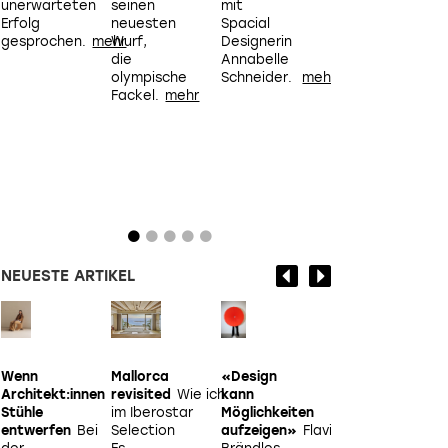
unerwarteten
seinen
mit
Dabei
Erfolg
neuesten
Spacial
arbeitet
gesprochen.
Wurf,
Designerin
es an
die
Annabelle
der
olympische
Schneider.
Schnittstelle
Fackel.
zwischen
Raum,
Kommunikation
und
Gestaltung.
NEUESTE ARTIKEL
«Design
Loch
Form,
Tische
W
h
kann
im
Funktion,
mit
K
Möglichkeiten
Dach
Mit
Farbe
In
besonderem
s
aufzeigen»
Flavia
«As
Mailands
Twist
In
k