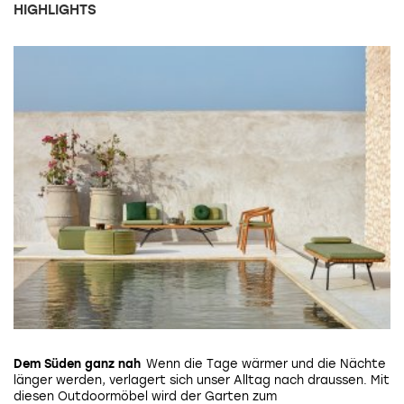
HIGHLIGHTS
Dem Süden ganz nah
Draussen zu Hause
Frühlingsboten
Zuhause im Grünen
Der Blumen-Beau
Nachhaltig und zeitlos schön
Die ersten Vorsommertage verbringen wir
Der Italiener Derek Castiglioni blickt mit
Schmuckvolle Tableware, farbenfrohe
Die ersten Frühlingstage verbringen wir
Wenn die Tage wärmer und die Nächte
Das Familienunternehmen Fast
länger werden, verlagert sich unser Alltag nach draussen. Mit
unter freiem Himmel: Stühle, Liegen und Loungechairs, die
unter freiem Himmel. Die passenden Begleiter verwandeln
Outdoor-Möbel und verspielte Accessoires für den eigenen
architektonischem Wissen und romantischem Gespür auf
produziert lokal und nachhaltig. Ihre Gartenmöbel aus
diesen Outdoormöbel wird der Garten zum
zum Verweilen, Durchatmen und Entspannen einladen.
Balkon und Terrasse zum Freiluftwohnzimmer.
Balkon oder Garten.
Blumen und Pflanzen. Mittlerweile reissen sich Privatkunden
Aluminium überzeugen mit harmonisch aufeinander